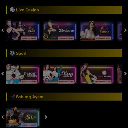
Live Casino
Sport
Sabung Ayam