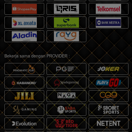
Bekerja sama dengan PROVIDER :